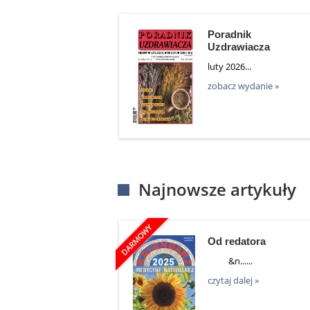
Poradnik
Uzdrawiacza
luty 2026...
zobacz wydanie »
Najnowsze artykuły
Od redatora
&n......
czytaj dalej »