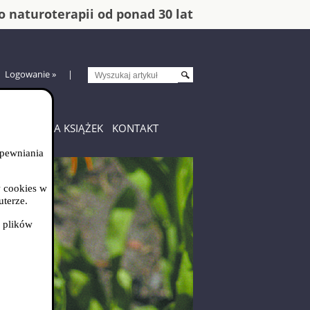
o naturoterapii od ponad 30 lat
Logowanie
»
|
s
ÓW
WYSYŁKA KSIĄŻEK
KONTAKT
apewniania
w cookies w
uterze.
 plików