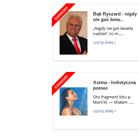
Bąk Ryszard - nigdy
nie gaś świa...
„Nigdy nie gaś światła
nadziei”, to m......
czytaj dalej »
Astma - holistyczna
pomoc
Oto fragment listu p.
Marii M. — Miałam ......
czytaj dalej »