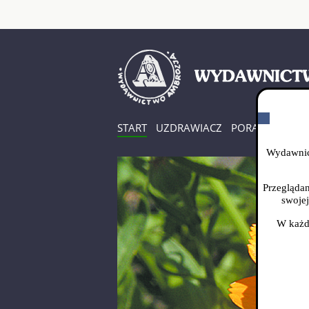
START
UZDRAWIACZ
PORADNIK UZD
Wydawnict
Przeglądan
swojej
W każd