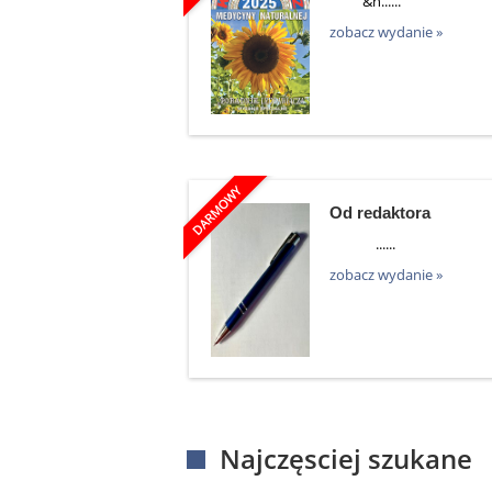
&n......
zobacz wydanie »
Od redaktora
......
zobacz wydanie »
Najczęsciej szukane