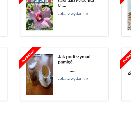
Kalendarz Poradnika
U......
zobacz wydanie »
Jak podtrzymać
pamięć
......
zobacz wydanie »