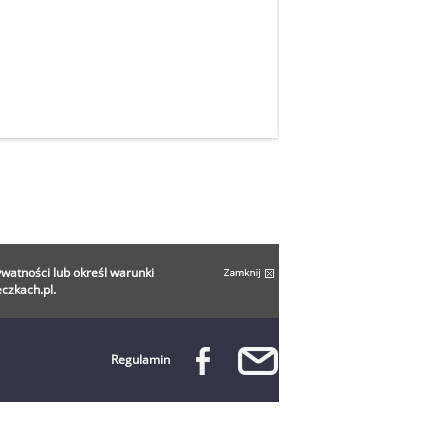
ywatności lub określ warunki
czkach.pl.
Regulamin