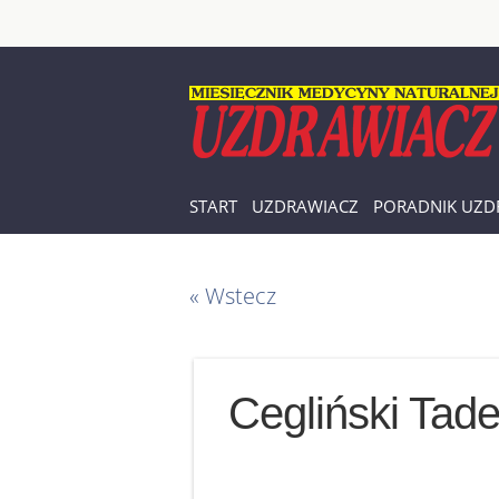
START
UZDRAWIACZ
PORADNIK UZD
« Wstecz
Cegliński Tad