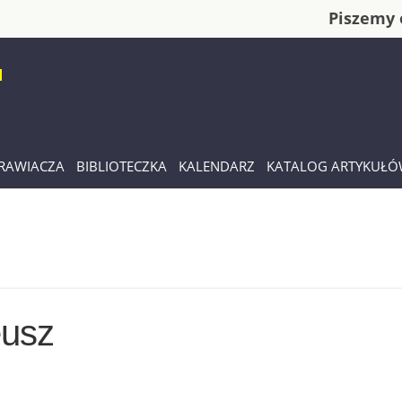
Piszemy 
RAWIACZA
BIBLIOTECZKA
KALENDARZ
KATALOG ARTYKUŁ
eusz