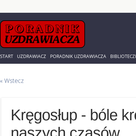
START
UZDRAWIACZ
PORADNIK UZDRAWIACZA
BIBLIOTECZ
« Wstecz
Kręgosłup - bóle k
naszych czasów